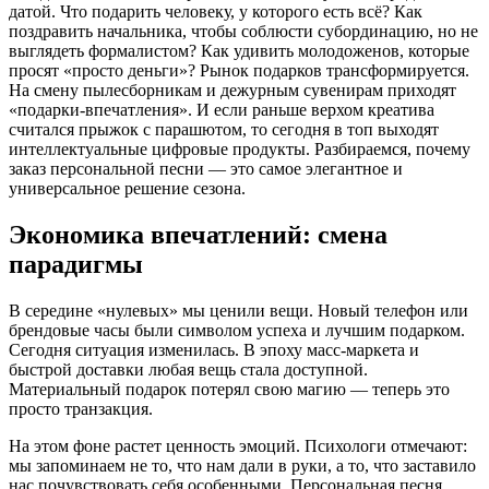
датой. Что подарить человеку, у которого есть всё? Как
поздравить начальника, чтобы соблюсти субординацию, но не
выглядеть формалистом? Как удивить молодоженов, которые
просят «просто деньги»? Рынок подарков трансформируется.
На смену пылесборникам и дежурным сувенирам приходят
«подарки-впечатления». И если раньше верхом креатива
считался прыжок с парашютом, то сегодня в топ выходят
интеллектуальные цифровые продукты. Разбираемся, почему
заказ персональной песни — это самое элегантное и
универсальное решение сезона.
Экономика впечатлений: смена
парадигмы
В середине «нулевых» мы ценили вещи. Новый телефон или
брендовые часы были символом успеха и лучшим подарком.
Сегодня ситуация изменилась. В эпоху масс-маркета и
быстрой доставки любая вещь стала доступной.
Материальный подарок потерял свою магию — теперь это
просто транзакция.
На этом фоне растет ценность эмоций. Психологи отмечают:
мы запоминаем не то, что нам дали в руки, а то, что заставило
нас почувствовать себя особенными. Персональная песня