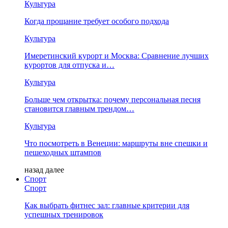
Культура
Когда прощание требует особого подхода
Культура
Имеретинский курорт и Москва: Сравнение лучших
курортов для отпуска и…
Культура
Больше чем открытка: почему персональная песня
становится главным трендом…
Культура
Что посмотреть в Венеции: маршруты вне спешки и
пешеходных штампов
назад
далее
Спорт
Спорт
Как выбрать фитнес зал: главные критерии для
успешных тренировок