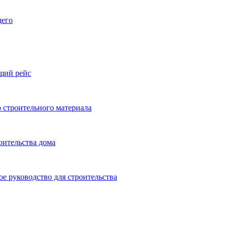
щего
ящий рейс
 строительного материала
оительства дома
ое руководство для строительства