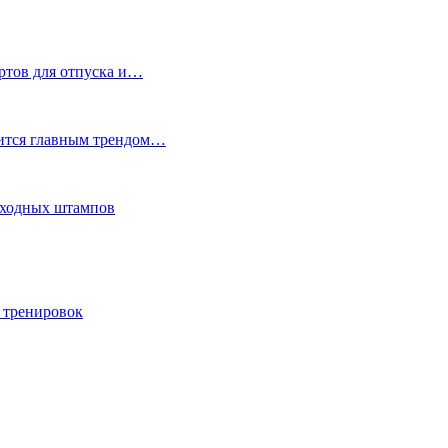
ртов для отпуска и…
вится главным трендом…
еходных штампов
 тренировок