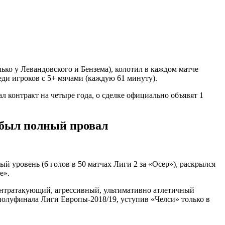
лько у Левандовского и Бензема), колотил в каждом матче
реди игроков с 5+ мячами (каждую 61 минуту).
контракт на четыре года, о сделке официально объявят 1
о был полный провал
й уровень (6 голов в 50 матчах Лиги 2 за «Осер»), раскрылся
е».
контратакующий, агрессивный, ультимативно атлетичный
 полуфинала Лиги Европы-2018/19, уступив «Челси» только в