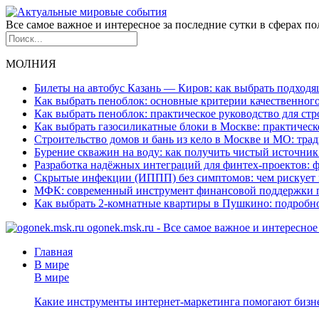
Все самое важное и интересное за последние сутки в сферах п
МОЛНИЯ
Билеты на автобус Казань — Киров: как выбрать подход
Как выбрать пеноблок: основные критерии качественного
Как выбрать пеноблок: практическое руководство для стр
Как выбрать газосиликатные блоки в Москве: практическ
Строительство домов и бань из кело в Москве и МО: тр
Бурение скважин на воду: как получить чистый источник
Разработка надёжных интеграций для финтех-проектов:
Скрытые инфекции (ИППП) без симптомов: чем рискует 
МФК: современный инструмент финансовой поддержки 
Как выбрать 2-комнатные квартиры в Пушкино: подробн
ogonek.msk.ru - Все самое важное и интересно
Главная
В мире
В мире
Какие инструменты интернет-маркетинга помогают бизне