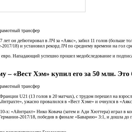
 лет он дебютировал в ЛЧ за «Аякс», забил 11 голов (больше то
е-2017/18) и установил рекорд ЛЧ по среднему времени на гол с
 евро. Нападающий успешно прошел медобследование и подписал 
у – «Вест Хэм» купил его за 50 млн. Эт
анции U21 (13 голов в 20 матчах), с трудом перешел на взрослы
«Айнтрахте», ужасно провалился в «Вест Хэме» и очнулся в «Аякс
10-х: «Айнтрахт» Нико Ковача (затем и Ади Хюттера) играл в 
к Германии-2017/18, победив в финале «Баварию» 3:1, и дошла до