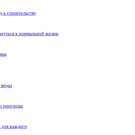
 к строительству
рнуться к нормальной жизни
ивы
я моды
и прогнозы
 для каждого