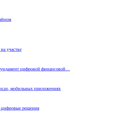
айном
 на участке
 фундамент цифровой финансовой…
исах, мобильных приложениях
е цифровые решения