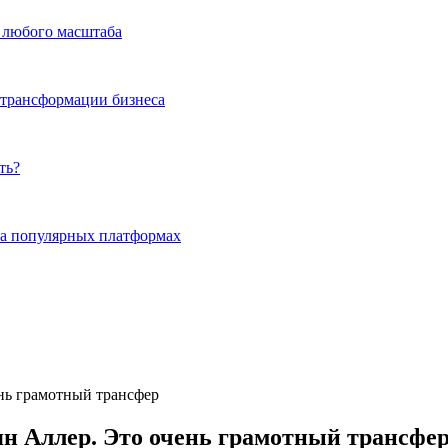
а любого масштаба
 трансформации бизнеса
ть?
на популярных платформах
ень грамотный трансфер
ян Аллер. Это очень грамотный трансфе