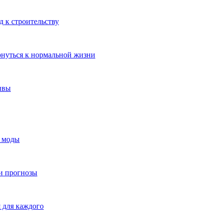
 к строительству
рнуться к нормальной жизни
ивы
я моды
и прогнозы
 для каждого