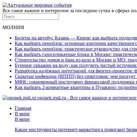
Все самое важное и интересное за последние сутки в сферах п
МОЛНИЯ
Билеты на автобус Казань — Киров: как выбрать подход
Как выбрать пеноблок: основные критерии качественного
Как выбрать пеноблок: практическое руководство для стр
Как выбрать газосиликатные блоки в Москве: практическ
Строительство домов и бань из кело в Москве и МО: тр
Бурение скважин на воду: как получить чистый источник
Разработка надёжных интеграций для финтех-проектов:
Скрытые инфекции (ИППП) без симптомов: чем рискует 
МФК: современный инструмент финансовой поддержки 
Как выбрать 2-комнатные квартиры в Пушкино: подробн
ogonek.msk.ru - Все самое важное и интересно
Главная
В мире
В мире
Какие инструменты интернет-маркетинга помогают бизне