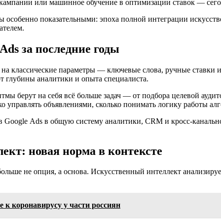
-кампании или машинное обучение в оптимизации ставок — сегод
ы особенно показательными: эпоха полной интеграции искусств
ателем.
Ads за последние годы
сь на классические параметры — ключевые слова, ручные ставки
от глубины аналитики и опыта специалиста.
тмы берут на себя всё больше задач — от подбора целевой ауди
ько управлять объявлениями, сколько понимать логику работы ал
в Google Ads в общую систему аналитики, CRM и кросс-канальн
ект: новая норма в контексте
больше не опция, а основа. Искусственный интеллект анализиру
е к коронавирусу у части россиян