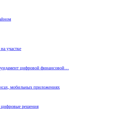
айном
 на участке
 фундамент цифровой финансовой…
исах, мобильных приложениях
е цифровые решения