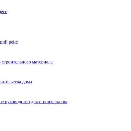
щего
ящий рейс
 строительного материала
оительства дома
ое руководство для строительства