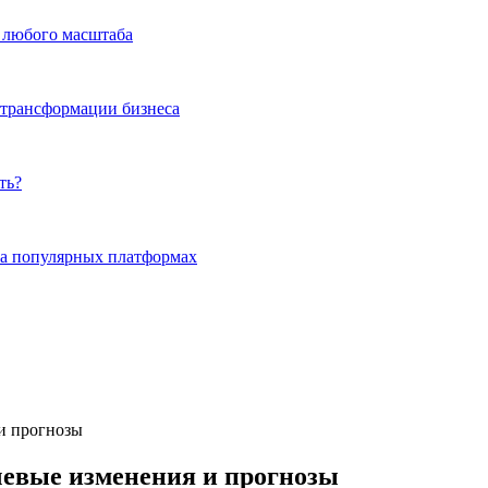
а любого масштаба
 трансформации бизнеса
ть?
на популярных платформах
и прогнозы
чевые изменения и прогнозы