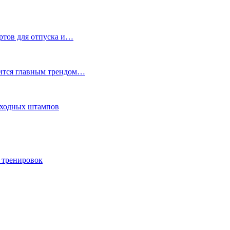
ртов для отпуска и…
вится главным трендом…
еходных штампов
 тренировок