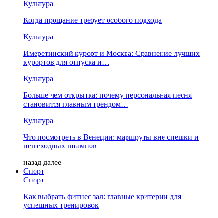
Культура
Когда прощание требует особого подхода
Культура
Имеретинский курорт и Москва: Сравнение лучших
курортов для отпуска и…
Культура
Больше чем открытка: почему персональная песня
становится главным трендом…
Культура
Что посмотреть в Венеции: маршруты вне спешки и
пешеходных штампов
назад
далее
Спорт
Спорт
Как выбрать фитнес зал: главные критерии для
успешных тренировок