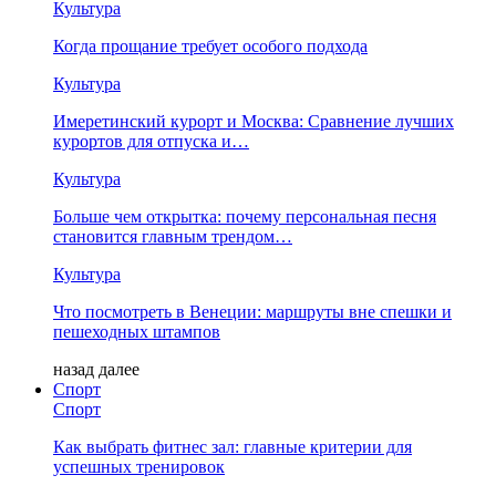
Культура
Когда прощание требует особого подхода
Культура
Имеретинский курорт и Москва: Сравнение лучших
курортов для отпуска и…
Культура
Больше чем открытка: почему персональная песня
становится главным трендом…
Культура
Что посмотреть в Венеции: маршруты вне спешки и
пешеходных штампов
назад
далее
Спорт
Спорт
Как выбрать фитнес зал: главные критерии для
успешных тренировок