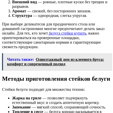
Внешний вид
— ровные, плотные куски без трещин и
разрывов.
Аромат
— свежий, без посторонних запахов.
Структура
— однородная, слегка упругая.
При выборе деликатесов для праздничного стола или
домашней гастрономии многие предпочитают делать заказ
онлайн. Для тех, кто хочет
белуга стейки купить
, важно
ориентироваться на проверенные площадки,
соответствующие санитарным нормам и гарантирующие
свежесть продукции.
Читать также:
Одноэтажный дом из клееного бруса:
комфорт и современный подход
Методы приготовления стейков белуги
Стейки белуги подходят для множества техник:
Жарка на гриле
— позволяет подчеркнуть
естественный вкус и создать аппетитную корочку.
Запекание
— мягкий способ, сохраняющий сочность.
Томление в соусе
— белуга хорошо раскрывается в