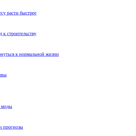
су расти быстрее
 к строительству
рнуться к нормальной жизни
ивы
я моды
и прогнозы