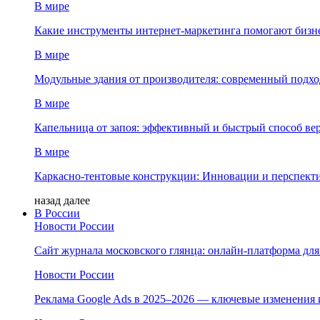
В мире
Какие инструменты интернет-маркетинга помогают бизне
В мире
Модульные здания от производителя: современный подход
В мире
Капельница от запоя: эффективный и быстрый способ ве
В мире
Каркасно-тентовые конструкции: Инновации и перспект
назад
далее
В России
Новости России
Сайт журнала московского глянца: онлайн‑платформа дл
Новости России
Реклама Google Ads в 2025–2026 — ключевые изменения 