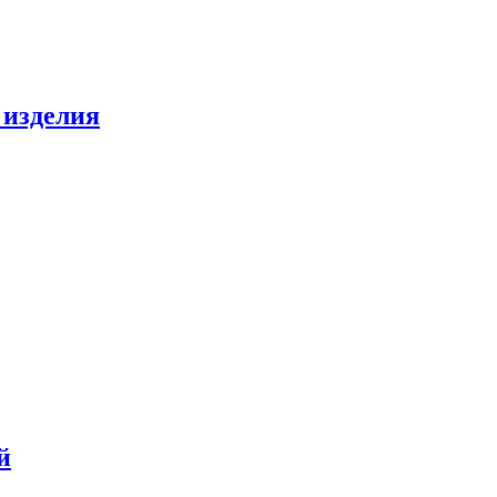
 изделия
й