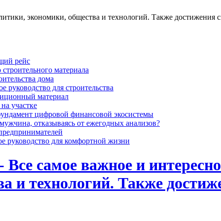
олитики, экономики, общества и технологий. Также достижения с
ящий рейс
 строительного материала
оительства дома
ое руководство для строительства
адиционный материал
 на участке
 фундамент цифровой финансовой экосистемы
мужчина, отказываясь от ежегодных анализов?
предпринимателей
ое руководство для комфортной жизни
- Все самое важное и интересно
ва и технологий. Также достиж