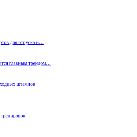
ртов для отпуска и…
вится главным трендом…
еходных штампов
 тренировок