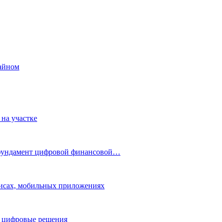
айном
 на участке
 фундамент цифровой финансовой…
исах, мобильных приложениях
е цифровые решения