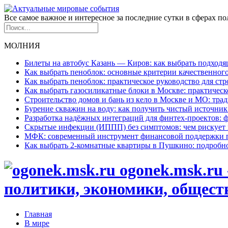
Все самое важное и интересное за последние сутки в сферах п
МОЛНИЯ
Билеты на автобус Казань — Киров: как выбрать подход
Как выбрать пеноблок: основные критерии качественного
Как выбрать пеноблок: практическое руководство для стр
Как выбрать газосиликатные блоки в Москве: практическ
Строительство домов и бань из кело в Москве и МО: тр
Бурение скважин на воду: как получить чистый источник
Разработка надёжных интеграций для финтех-проектов:
Скрытые инфекции (ИППП) без симптомов: чем рискует 
МФК: современный инструмент финансовой поддержки 
Как выбрать 2-комнатные квартиры в Пушкино: подробн
ogonek.msk.ru 
политики, экономики, общест
Главная
В мире