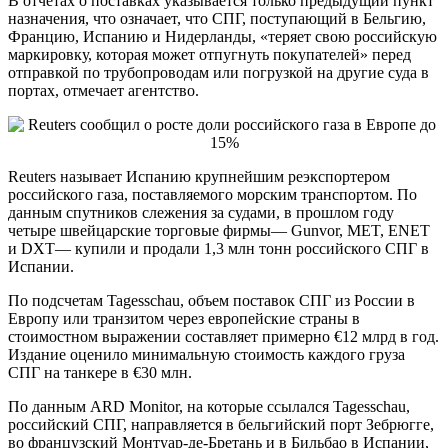
В отчетах о поставках указывается только предыдущий пункт
назначения, что означает, что СПГ, поступающий в Бельгию,
Францию, Испанию и Нидерланды, «теряет свою российскую
маркировку, которая может отпугнуть покупателей» перед
отправкой по трубопроводам или погрузкой на другие суда в
портах, отмечает агентство.
Reuters называет Испанию крупнейшим реэкспортером
российского газа, поставляемого морским транспортом. По
данным спутников слежения за судами, в прошлом году
четыре швейцарские торговые фирмы— Gunvor, MET, ENET
и DXT— купили и продали 1,3 млн тонн российского СПГ в
Испании.
По подсчетам Tagesschau, объем поставок СПГ из России в
Европу или транзитом через европейские страны в
стоимостном выражении составляет примерно €12 млрд в год.
Издание оценило минимальную стоимость каждого груза
СПГ на танкере в €30 млн.
По данным ARD Monitor, на которые ссылался Tagesschau,
российский СПГ, направляется в бельгийский порт Зебрюгге,
во французский Монтуар-де-Бретань и в Бильбао в Испании,