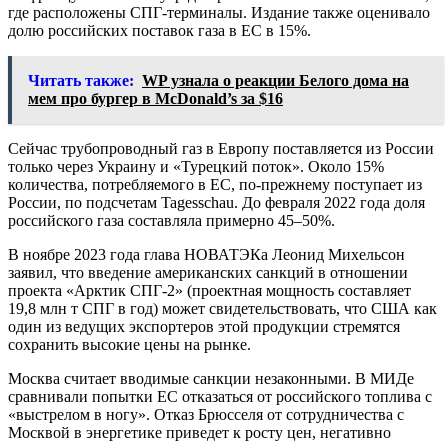
где расположены СПГ-терминалы. Издание также оценивало
долю российских поставок газа в ЕС в 15%.
Читать также:
WP узнала о реакции Белого дома на
мем про бургер в McDonald’s за $16
Сейчас трубопроводный газ в Европу поставляется из России
только через Украину и «Турецкий поток». Около 15%
количества, потребляемого в ЕС, по-прежнему поступает из
России, по подсчетам Tagesschau. До февраля 2022 года доля
российского газа составляла примерно 45–50%.
В ноябре 2023 года глава НОВАТЭКа Леонид Михельсон
заявил, что введение американских санкций в отношении
проекта «Арктик СПГ-2» (проектная мощность составляет
19,8 млн т СПГ в год) может свидетельствовать, что США как
один из ведущих экспортеров этой продукции стремятся
сохранить высокие цены на рынке.
Москва считает вводимые санкции незаконными. В МИДе
сравнивали попытки ЕС отказаться от российского топлива с
«выстрелом в ногу». Отказ Брюсселя от сотрудничества с
Москвой в энергетике приведет к росту цен, негативно