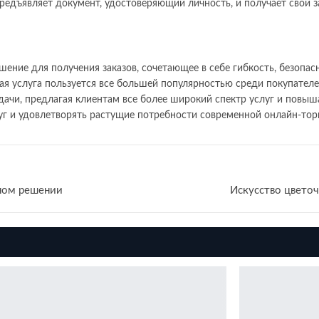
едъявляет документ, удостоверяющий личность, и получает свой за
ение для получения заказов, сочетающее в себе гибкость, безопас
ая услуга пользуется все большей популярностью среди покупателе
ачи, предлагая клиентам все более широкий спектр услуг и повыша
уг и удовлетворять растущие потребности современной онлайн-тор
дном решении
Искусство цветоч