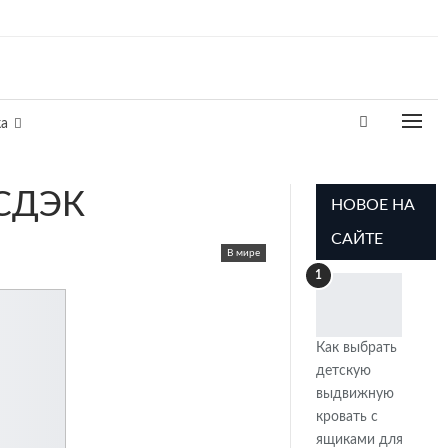
а
 СДЭК
НОВОЕ НА
САЙТЕ
В мире
1
Как выбрать
детскую
выдвижную
кровать с
ящиками для