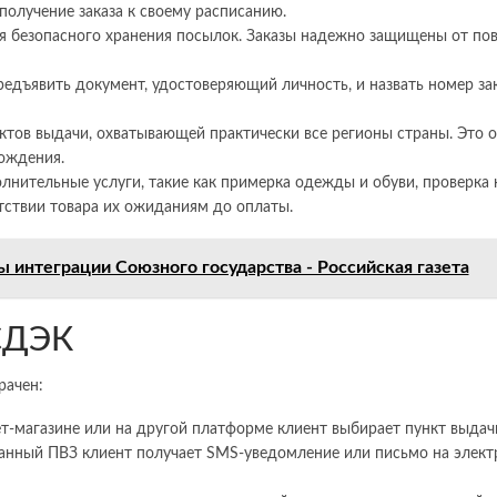
получение заказа к своему расписанию.
я безопасного хранения посылок. Заказы надежно защищены от по
едъявить документ, удостоверяющий личность, и назвать номер за
ов выдачи, охватывающей практически все регионы страны. Это о
ождения.
нительные услуги, такие как примерка одежды и обуви, проверка 
етствии товара их ожиданиям до оплаты.
 интеграции Союзного государства - Российская газета
 СДЭК
рачен:
т-магазине или на другой платформе клиент выбирает пункт выдачи
ранный ПВЗ клиент получает SMS-уведомление или письмо на элект