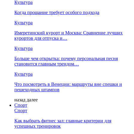
Культура
Когда прощание требует особого подхода
Культура
Имеретинский курорт и Москва: Сравнение лучших
курортов для отпуска и…
Культура
Больше чем открытка: почему персональная песня
становится главным трендом…
Культура
Что посмотреть в Венеции: маршруты вне спешки и
пешеходных штампов
назад
далее
Спорт
Спорт
Как выбрать фитнес зал: главные критерии для
успешных тренировок