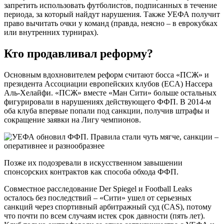
запретить использовать футболистов, подписанных в течение
периода, за который найдут нарушения. Также УЕФА получит
право вычитать очки у команд (правда, неясно – в еврокубках
или внутренних турнирах).
Кто продавливал реформу?
Основным вдохновителем реформ считают босса «ПСЖ» и
президента Ассоциации европейских клубов (ECA) Нассера ​​
Аль-Хелайфи. «ПСЖ» вместе «Ман Сити» больше остальных
фигурировали в нарушениях действующего ФФП. В 2014-м
оба клуба впервые попали под санкции, получив штрафы и
сокращение заявки на Лигу чемпионов.
Позже их подозревали в искусственном завышении
спонсорских контрактов как способа обхода ФФП.
Совместное расследование Der Spiegel и Football Leaks
осталось без последствий – «Сити» ушел от серьезных
санкций через спортивный арбитражный суд (CAS), потому
что почти по всем случаям истек срок давности (пять лет).