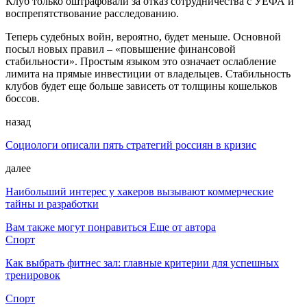
Клуб только оштрафовали за отказ сотрудничества с УЕФА и
воспрепятствование расследованию.
Теперь судебных войн, вероятно, будет меньше. Основной
посыл новых правил – «повышение финансовой
стабильности». Простым языком это означает ослабление
лимита на прямые инвестиции от владельцев. Стабильность
клубов будет еще больше зависеть от толщины кошельков
боссов.
назад
Социологи описали пять стратегий россиян в кризис
далее
Наибольший интерес у хакеров вызывают коммерческие
тайны и разработки
Вам также могут понравиться
Еще от автора
Спорт
Как выбрать фитнес зал: главные критерии для успешных
тренировок
Спорт