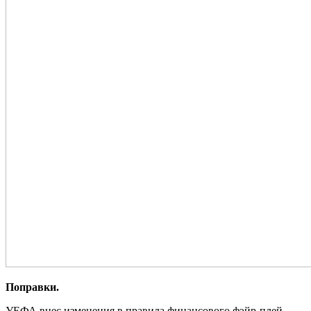
Поправки.
УЕФА внес изменения в правила финансового фэйр-плей.