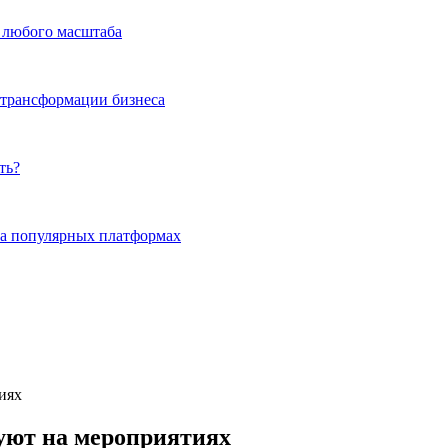
а любого масштаба
 трансформации бизнеса
ть?
на популярных платформах
иях
зуют на мероприятиях