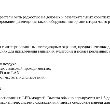
естали быть редкостью на деловых и развлекательных события
ровании размещения такого оборудования организаторы часто 
 с интегрированным светодиодным экраном, предназначенная дл
акциях для привлечения внимания аудитории и показа рекламны
.
м воздухе.
тах с высокой проходимостью.
-Fi или LAN.
от частоты использования.
а
основания и LED-модулей. Высота обычно варьируется от 1,5 до 
едиаплеер, систему охлаждения и иногда сенсорные панели для