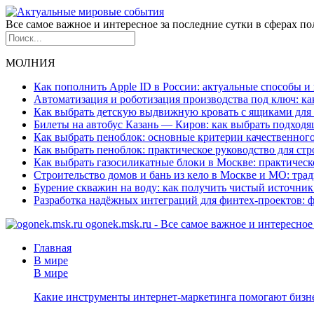
Все самое важное и интересное за последние сутки в сферах п
МОЛНИЯ
Как пополнить Apple ID в России: актуальные способы и
Автоматизация и роботизация производства под ключ: к
Как выбрать детскую выдвижную кровать с ящиками для
Билеты на автобус Казань — Киров: как выбрать подход
Как выбрать пеноблок: основные критерии качественного
Как выбрать пеноблок: практическое руководство для стр
Как выбрать газосиликатные блоки в Москве: практическ
Строительство домов и бань из кело в Москве и МО: тр
Бурение скважин на воду: как получить чистый источник
Разработка надёжных интеграций для финтех-проектов:
ogonek.msk.ru - Все самое важное и интересно
Главная
В мире
В мире
Какие инструменты интернет-маркетинга помогают бизне