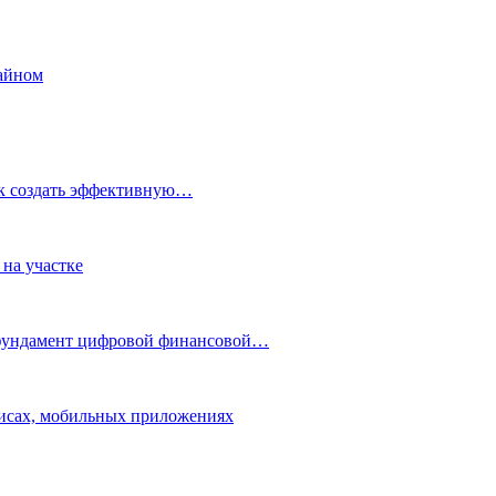
айном
ак создать эффективную…
 на участке
 фундамент цифровой финансовой…
исах, мобильных приложениях