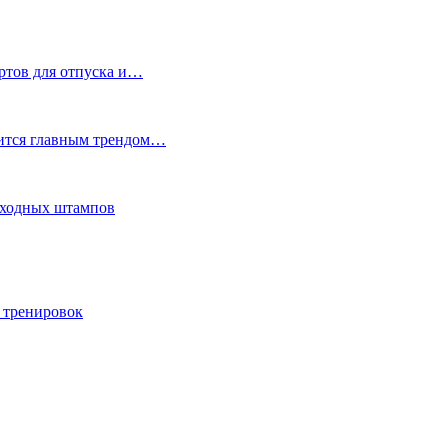
ртов для отпуска и…
вится главным трендом…
еходных штампов
 тренировок