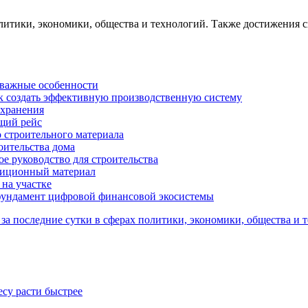
олитики, экономики, общества и технологий. Также достижения с
 важные особенности
ак создать эффективную производственную систему
 хранения
ящий рейс
 строительного материала
оительства дома
ое руководство для строительства
адиционный материал
 на участке
 фундамент цифровой финансовой экосистемы
е за последние сутки в сферах политики, экономики, общества и
су расти быстрее