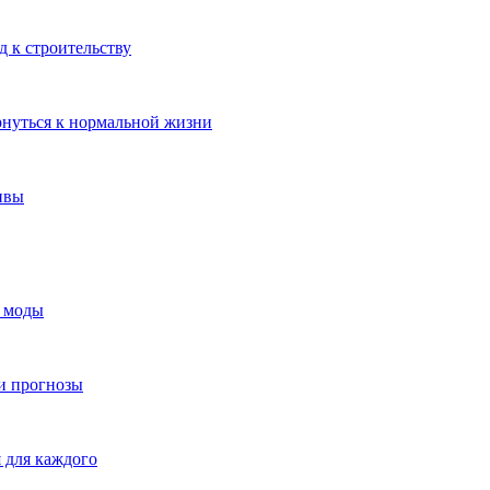
 к строительству
рнуться к нормальной жизни
ивы
я моды
и прогнозы
 для каждого