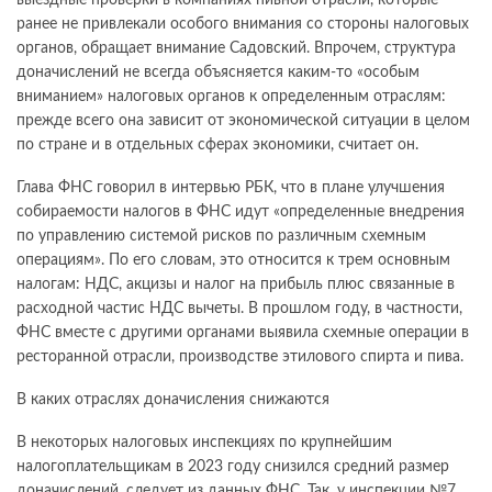
ранее не привлекали особого внимания со стороны налоговых
органов, обращает внимание Садовский. Впрочем, структура
доначислений не всегда объясняется каким-то «особым
вниманием» налоговых органов к определенным отраслям:
прежде всего она зависит от экономической ситуации в целом
по стране и в отдельных сферах экономики, считает он.
Глава ФНС говорил в интервью РБК, что в плане улучшения
собираемости налогов в ФНС идут «определенные внедрения
по управлению системой рисков по различным схемным
операциям». По его словам, это относится к трем основным
налогам: НДС, акцизы и налог на прибыль плюс связанные в
расходной частис НДС вычеты. В прошлом году, в частности,
ФНС вместе с другими органами выявила схемные операции в
ресторанной отрасли, производстве этилового спирта и пива.
В каких отраслях доначисления снижаются
В некоторых налоговых инспекциях по крупнейшим
налогоплательщикам в 2023 году снизился средний размер
доначислений, следует из данных ФНС. Так, у инспекции №7,