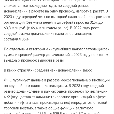
Число выездных налоговых проверок последовательно
снижается все последние годы, но средний размер
доначислений в расчете на одну проверку, напротив, растет. В
2023 году «средний чек» по выездной налоговой проверке всех
организаций (без учета пеней и штрафов) вырос на 31%, до
60,8 млн руб. (с 46,4 млн годом ранее). В 2022 году рост
средней суммы доначисления налогов организациям
составлял 35%.
По отдельным категориям «крупнейших налогоплательщиков»
сумма и средний размер доначислений в 2023 году по итогам
выездных проверок выросли в разы.
В каких отраслях «средний чек» доначислений вырос
ФНС публикует данные в разрезе межрегиональных инспекций
по крупнейшим налогоплательщикам. В 2023 году средний
размер доначислений в рамках одной проверки по инспекции
№2 (осуществляет администрирование организаций в сфере
добычи нефти и газа, производства нефтепродуктов, оптовой
торговли нефтью, а также общие функции валютного
контроля) вырос на 253%— с 529,8 млн до 1,87 млрд руб.