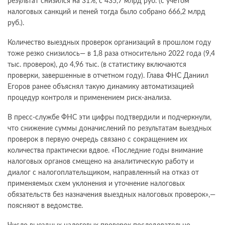
результат снизился на 31%, с 435,7 млрд руб. (с учетом
налоговых санкций и пеней тогда было собрано 666,2 млрд
руб.).
Количество выездных проверок организаций в прошлом году
тоже резко снизилось— в 1,8 раза относительно 2022 года (9,4
тыс. проверок), до 4,96 тыс. (в статистику включаются
проверки, завершенные в отчетном году). Глава ФНС Даниил
Егоров ранее объяснял такую динамику автоматизацией
процедур контроля и применением риск-анализа.
В пресс-службе ФНС эти цифры подтвердили и подчеркнули,
что снижение суммы доначислений по результатам выездных
проверок в первую очередь связано с сокращением их
количества практически вдвое. «Последние годы внимание
налоговых органов смещено на аналитическую работу и
диалог с налогоплательщиком, направленный на отказ от
применяемых схем уклонения и уточнение налоговых
обязательств без назначения выездных налоговых проверок»,—
поясняют в ведомстве.