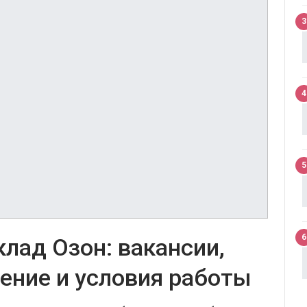
3
4
5
6
клад Озон: вакансии,
ение и условия работы