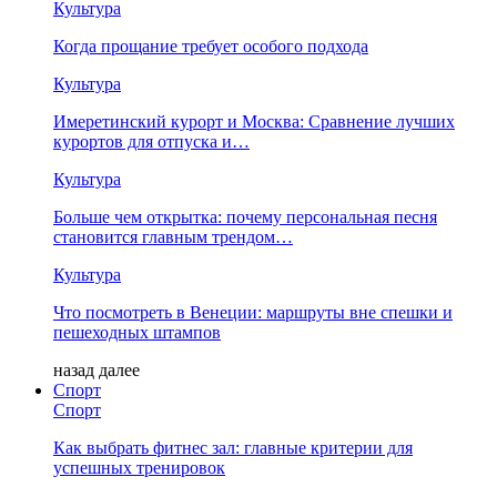
Культура
Когда прощание требует особого подхода
Культура
Имеретинский курорт и Москва: Сравнение лучших
курортов для отпуска и…
Культура
Больше чем открытка: почему персональная песня
становится главным трендом…
Культура
Что посмотреть в Венеции: маршруты вне спешки и
пешеходных штампов
назад
далее
Спорт
Спорт
Как выбрать фитнес зал: главные критерии для
успешных тренировок