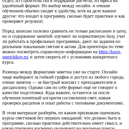
отдел, из строительства в подрядные расчёты, из офиса на
удалённый формат. Но выбор между онлайн- и очным
обучением обычно сводят к удобству, хотя на деле важнее
другое: что входит в программу, сколько будет практики и как
проверяют результат.
Перед записью полезно сравнить не только расписание и цену,
но и содержание занятий: изучают ли нормативную базу, учат
ли работать в профильных программах, дают ли задания по
реальным локальным сметам и актам. Для ориентира по теме
можно посмотреть справочную информацию на
https://kursi-
smetchikov.ru/
и затем сверить её с условиями конкретного
курса.
Разница между форматами заметна уже на старте. Онлайн
чаще выбирают за гибкий график и доступ из любого города,
очные занятия — за быстрый контакт с преподавателем и
дисциплину. Однако сам по себе формат ещё не говорит о
качестве подготовки. Куда важнее, останется ли после
обучения понятный алгоритм составления смет, навык
проверки расценок и опыт работы с типовыми документами.
В этом материале разберём, по каким признакам оценивать
курсы сметчиков без лишних ожиданий: что должно быть в
программе, сколько практики действительно имеет смысл, и
какие признаки косвенно указывают на реальные шансы