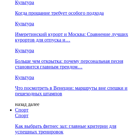
Культура
Когда прощание требует особого подхода
Культура
Имеретинский курорт и Москва: Сравнение лучших
курортов для отпуска и…
Культура
Больше чем открытка: почему персональная песня
становится главным трендом…
Культура
Что посмотреть в Венеции: маршруты вне спешки и
пешеходных штампов
назад
далее
Спорт
Спорт
Как выбрать фитнес зал: главные критерии для
успешных тренировок