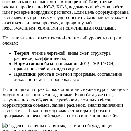
составлять локальные сметы в конкретной базе, третье —
закрыть пробелы по КС-2, КС-3, ведомостям объёмов работ
или проверке подрядных расчётов. Если цель сформулирована
расплывчато, программу трудно оценить: базовый курс может
оказаться слишком простым, а продвинутый —
перегруженным терминами и нормативными ссылками.
Полезно заранее отметить свой стартовый уровень по трём
блокам:
Теория:
чтение чертежей, виды смет, структура
расценок, коэффициенты;
Нормативная база:
понимание ФЕР, ТЕР, ГЭСН,
правил пересчёта и индексации;
Практика:
работа в сметной программе, составление
локальной сметы, проверка актов.
Если по двум из трёх блоков опыта нет, нужен курс с вводным
модулем и пошаговыми заданиями. Если база уже есть,
разумнее искать обучение с разбором сложных кейсов:
корректировка объёмов, замена расценок, анализ замечаний
экспертизы. Такой подход помогает выбрать формат и
программу по реальной задаче, а не по описанию на сайте.