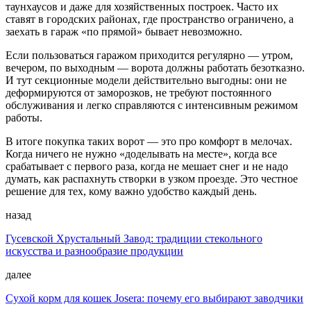
таунхаусов и даже для хозяйственных построек. Часто их
ставят в городских районах, где пространство ограничено, а
заехать в гараж «по прямой» бывает невозможно.
Если пользоваться гаражом приходится регулярно — утром,
вечером, по выходным — ворота должны работать безотказно.
И тут секционные модели действительно выгодны: они не
деформируются от заморозков, не требуют постоянного
обслуживания и легко справляются с интенсивным режимом
работы.
В итоге покупка таких ворот — это про комфорт в мелочах.
Когда ничего не нужно «доделывать на месте», когда все
срабатывает с первого раза, когда не мешает снег и не надо
думать, как распахнуть створки в узком проезде. Это честное
решение для тех, кому важно удобство каждый день.
назад
Гусевской Хрустальный Завод: традиции стекольного
искусства и разнообразие продукции
далее
Сухой корм для кошек Josera: почему его выбирают заводчики