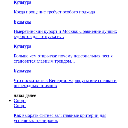
Культура
Когда прощание требует особого подхода
Культура
Имеретинский курорт и Москва: Сравнение лучших
курортов для отпуска и…
Культура
Больше чем открытка: почему персональная песня
становится главным трендом…
Культура
Что посмотреть в Венеции: маршруты вне спешки и
пешеходных штампов
назад
далее
Спорт
Спорт
Как выбрать фитнес зал: главные критерии для
успешных тренировок