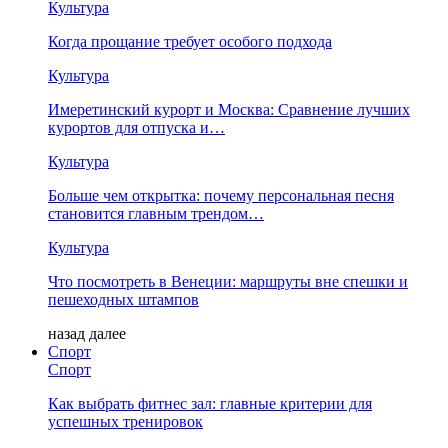
Культура
Когда прощание требует особого подхода
Культура
Имеретинский курорт и Москва: Сравнение лучших
курортов для отпуска и…
Культура
Больше чем открытка: почему персональная песня
становится главным трендом…
Культура
Что посмотреть в Венеции: маршруты вне спешки и
пешеходных штампов
назад
далее
Спорт
Спорт
Как выбрать фитнес зал: главные критерии для
успешных тренировок