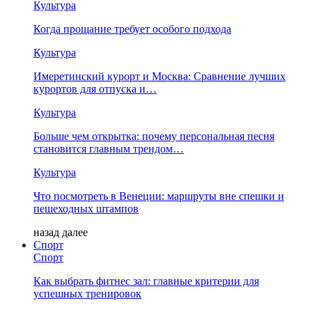
Культура
Когда прощание требует особого подхода
Культура
Имеретинский курорт и Москва: Сравнение лучших
курортов для отпуска и…
Культура
Больше чем открытка: почему персональная песня
становится главным трендом…
Культура
Что посмотреть в Венеции: маршруты вне спешки и
пешеходных штампов
назад
далее
Спорт
Спорт
Как выбрать фитнес зал: главные критерии для
успешных тренировок